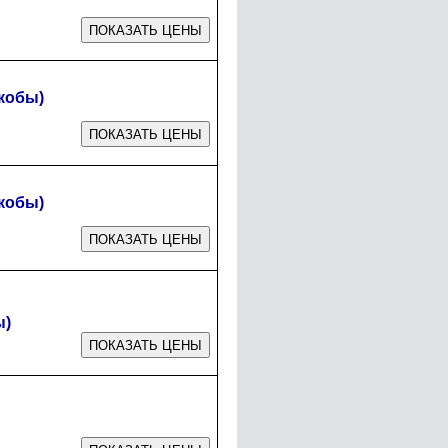
кобы)
кобы)
ы)